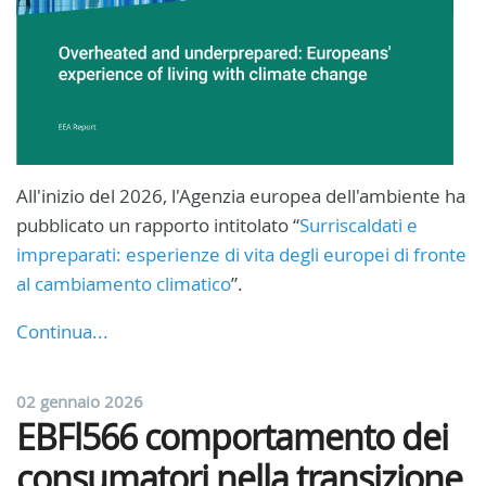
All'inizio del 2026, l'Agenzia europea dell'ambiente ha
pubblicato un rapporto intitolato “
Surriscaldati e
impreparati: esperienze di vita degli europei di fronte
al cambiamento climatico
”.
Continua...
02 gennaio 2026
EBFl566 comportamento dei
consumatori nella transizione