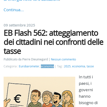
Continua...
09 settembre 2025
EB Flash 562: atteggiamento
dei cittadini nei confronti delle
tasse
Pubblicato da Pierre Dieumegard
Nessun commento
Categoria :
Eurobarometer
,
economia
Tag :
2025
,
economia
,
tasse
In tutti i
paesi, i
governi
hanno
bisogno di