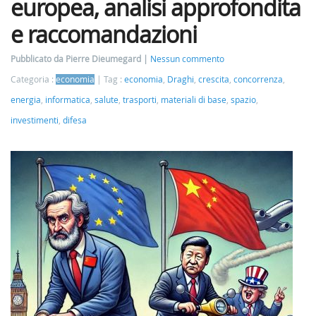
europea, analisi approfondita
e raccomandazioni
Pubblicato da Pierre Dieumegard
Nessun commento
Categoria :
economia
Tag :
economia
,
Draghi
,
crescita
,
concorrenza
,
energia
,
informatica
,
salute
,
trasporti
,
materiali di base
,
spazio
,
investimenti
,
difesa