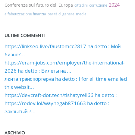
2024
Conferenza sul futuro dell'Europa
cittadini
corruzione
alfabetizzazione finanzia
parità di genere
media
ULTIMI COMMENTI
https://linkseo.live/faustomcc2817 ha detto : Мой
бизне?...
https://eram-jobs.com/employer/the-international-
2026 ha detto : Билеты на ...
лєнта транспортерна ha detto : I for all time emailed
this websit...
https://devcraft-dot.tech/tishatyrell66 ha detto :
https://redev.lol/waynegab871663 ha detto :
Закрытый ?...
ARCHIVIO