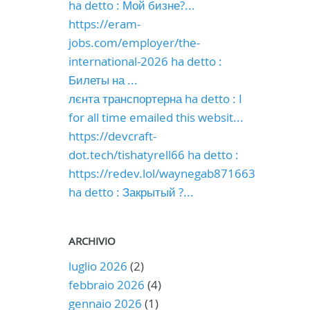
ha detto : Мой бизне?...
https://eram-
jobs.com/employer/the-
international-2026 ha detto :
Билеты на ...
лєнта транспортерна ha detto : I
for all time emailed this websit...
https://devcraft-
dot.tech/tishatyrell66 ha detto :
https://redev.lol/waynegab871663
ha detto : Закрытый ?...
ARCHIVIO
luglio 2026
(2)
febbraio 2026
(4)
gennaio 2026
(1)