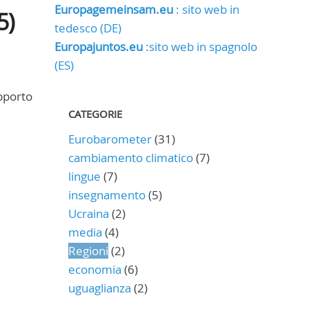
Europagemeinsam.eu
: sito web in
5)
tedesco (DE)
Europajuntos.eu
:sito web in spagnolo
(ES)
apporto
CATEGORIE
Eurobarometer
(31)
cambiamento climatico
(7)
lingue
(7)
insegnamento
(5)
Ucraina
(2)
media
(4)
Regioni
(2)
economia
(6)
uguaglianza
(2)