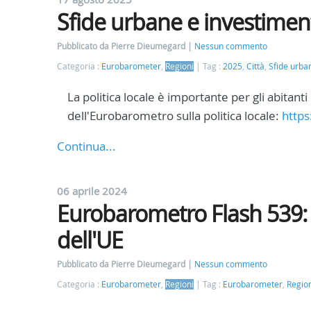
Sfide urbane e investiment
Pubblicato da Pierre Dieumegard
Nessun commento
Categoria :
Eurobarometer
,
Regioni
Tag :
2025
,
Città
,
Sfide urba
La politica locale è importante per gli abitanti
dell'Eurobarometro sulla politica locale:
https
Continua...
06 aprile 2024
Eurobarometro Flash 539: l
dell'UE
Pubblicato da Pierre Dieumegard
Nessun commento
Categoria :
Eurobarometer
,
Regioni
Tag :
Eurobarometer
,
Regio