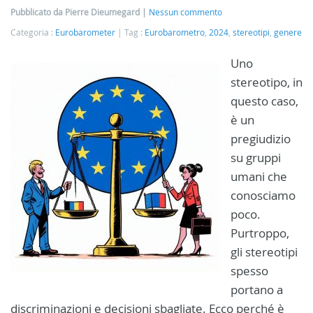
Pubblicato da Pierre Dieumegard
Nessun commento
Categoria :
Eurobarometer
Tag :
Eurobarometro
,
2024
,
stereotipi
,
genere
Uno
stereotipo, in
questo caso,
è un
pregiudizio
su gruppi
umani che
conosciamo
poco.
Purtroppo,
gli stereotipi
spesso
portano a
discriminazioni e decisioni sbagliate. Ecco perché è