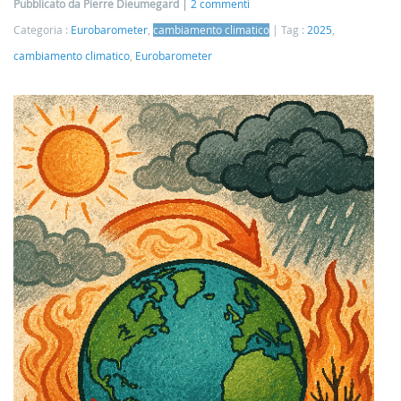
Pubblicato da Pierre Dieumegard
2 commenti
Categoria :
Eurobarometer
,
cambiamento climatico
Tag :
2025
,
cambiamento climatico
,
Eurobarometer