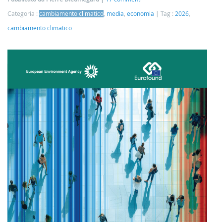
Categoria :
cambiamento climatico
,
media
,
economia
Tag :
2026
,
cambiamento climatico