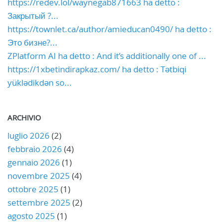
https://redev.lol/waynegab871663 ha detto :
Закрытый ?...
https://townlet.ca/author/amieducan0490/ ha detto :
Это бизне?...
ZPlatform AI ha detto : And it’s additionally one of ...
https://1xbetindirapkaz.com/ ha detto : Tətbiqi
yüklədikdən so...
ARCHIVIO
luglio 2026
(2)
febbraio 2026
(4)
gennaio 2026
(1)
novembre 2025
(4)
ottobre 2025
(1)
settembre 2025
(2)
agosto 2025
(1)