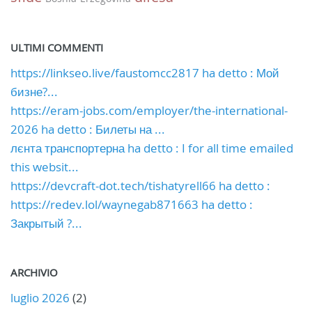
ULTIMI COMMENTI
https://linkseo.live/faustomcc2817 ha detto : Мой
бизне?...
https://eram-jobs.com/employer/the-international-
2026 ha detto : Билеты на ...
лєнта транспортерна ha detto : I for all time emailed
this websit...
https://devcraft-dot.tech/tishatyrell66 ha detto :
https://redev.lol/waynegab871663 ha detto :
Закрытый ?...
ARCHIVIO
luglio 2026
(2)