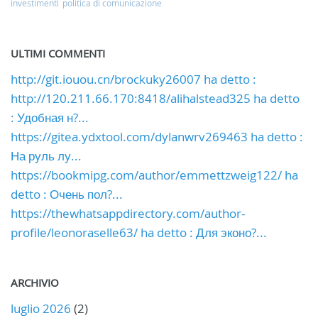
investimenti
politica di comunicazione
ULTIMI COMMENTI
http://git.iouou.cn/brockuky26007 ha detto :
http://120.211.66.170:8418/alihalstead325 ha detto
: Удобная н?...
https://gitea.ydxtool.com/dylanwrv269463 ha detto :
На руль лу...
https://bookmipg.com/author/emmettzweig122/ ha
detto : Очень пол?...
https://thewhatsappdirectory.com/author-
profile/leonoraselle63/ ha detto : Для эконо?...
ARCHIVIO
luglio 2026
(2)