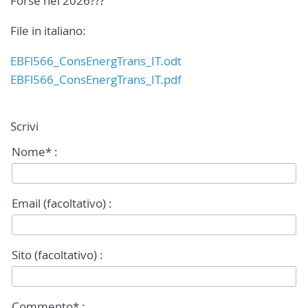
Forse nel 2026???
File in italiano:
EBFl566_ConsEnergTrans_IT.odt
EBFl566_ConsEnergTrans_IT.pdf
Scrivi
Nome* :
Email (facoltativo) :
Sito (facoltativo) :
Commento* :