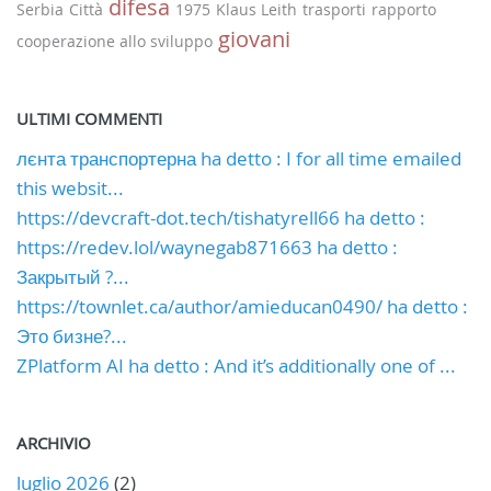
difesa
Serbia
Città
1975
Klaus Leith
trasporti
rapporto
giovani
cooperazione allo sviluppo
ULTIMI COMMENTI
лєнта транспортерна ha detto : I for all time emailed
this websit...
https://devcraft-dot.tech/tishatyrell66 ha detto :
https://redev.lol/waynegab871663 ha detto :
Закрытый ?...
https://townlet.ca/author/amieducan0490/ ha detto :
Это бизне?...
ZPlatform AI ha detto : And it’s additionally one of ...
ARCHIVIO
luglio 2026
(2)